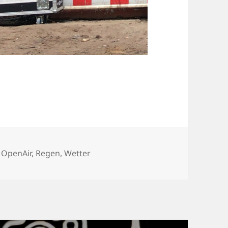
Schlagwörter
OpenAir
,
Regen
,
Wetter