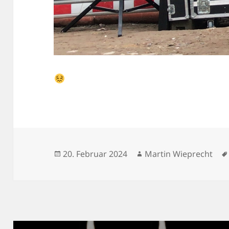
Veröffentlicht
Autor
20. Februar 2024
Martin Wieprecht
am
Beitragsnavigation