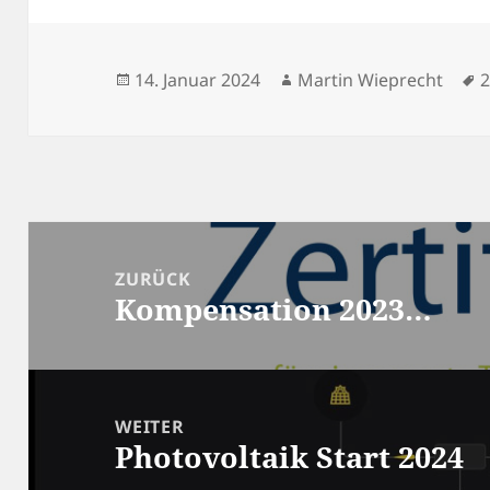
Veröffentlicht
Autor
S
14. Januar 2024
Martin Wieprecht
am
Beitragsnavigation
ZURÜCK
Kompensation 2023…
Vorheriger
Beitrag:
WEITER
Photovoltaik Start 2024
Nächster
Beitrag: