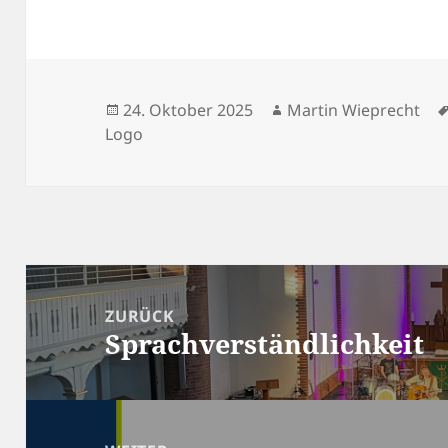
Veröffentlicht
Autor
24. Oktober 2025
Martin Wieprecht
am
Logo
Beitragsnavigation
ZURÜCK
Sprachverständlichkeit
Vorheriger
Beitrag: