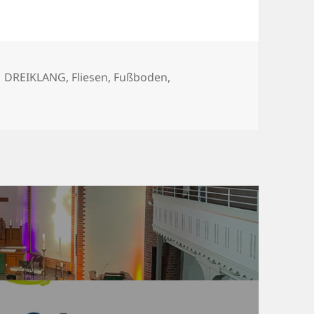
Schlagwörter
DREIKLANG
,
Fliesen
,
Fußboden
,