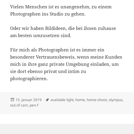
Vielen Menschen ist es unangenehm, zu einem
Photographen ins Studio zu gehen.
Oder wir haben Bildideen, die bei ihnen zuhause
am besten umzusetzen sind.
Für mich als Photographen ist es immer ein
besonderer Vertrauensbeweis, wenn meine Kunden
mich in ihre ganz private Umgebung einladen, um
sie dort ebenso privat und intim zu
photographieren.
Veröffentlicht
Schlagwörter
15. Januar 2019
available light
,
home
,
home-shoot
,
olympus
,
am
out of cam
,
pen-f