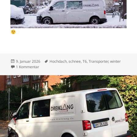
Veröffentlicht
Schlagwörter
9. Januar 2026
Hochdach
,
schnee
,
T6
,
Transporter
,
winter
am
zu Hochdach
1 Kommentar