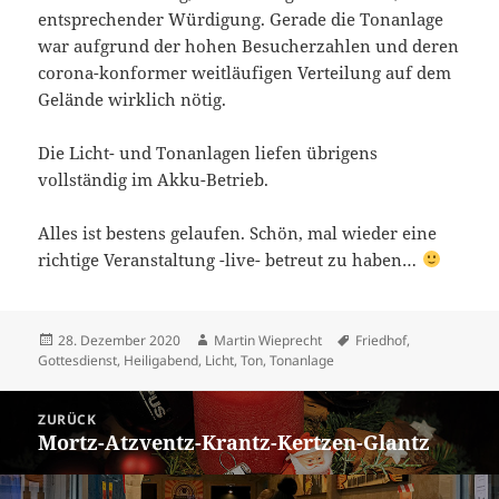
entsprechender Würdigung. Gerade die Tonanlage
war aufgrund der hohen Besucherzahlen und deren
corona-konformer weitläufigen Verteilung auf dem
Gelände wirklich nötig.
Die Licht- und Tonanlagen liefen übrigens
vollständig im Akku-Betrieb.
Alles ist bestens gelaufen. Schön, mal wieder eine
richtige Veranstaltung -live- betreut zu haben…
Veröffentlicht
Autor
Schlagwörter
28. Dezember 2020
Martin Wieprecht
Friedhof
,
am
Gottesdienst
,
Heiligabend
,
Licht
,
Ton
,
Tonanlage
Beitragsnavigation
ZURÜCK
Mortz-Atzventz-Krantz-Kertzen-Glantz
Vorheriger
Beitrag: