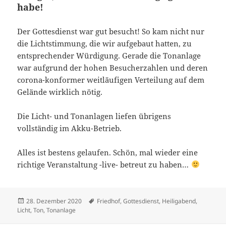
habe!
Der Gottesdienst war gut besucht! So kam nicht nur
die Lichtstimmung, die wir aufgebaut hatten, zu
entsprechender Würdigung. Gerade die Tonanlage
war aufgrund der hohen Besucherzahlen und deren
corona-konformer weitläufigen Verteilung auf dem
Gelände wirklich nötig.
Die Licht- und Tonanlagen liefen übrigens
vollständig im Akku-Betrieb.
Alles ist bestens gelaufen. Schön, mal wieder eine
richtige Veranstaltung -live- betreut zu haben…
Veröffentlicht
Schlagwörter
28. Dezember 2020
Friedhof
,
Gottesdienst
,
Heiligabend
,
am
Licht
,
Ton
,
Tonanlage